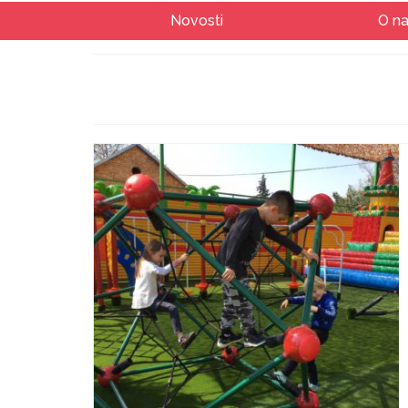
Novosti
O n