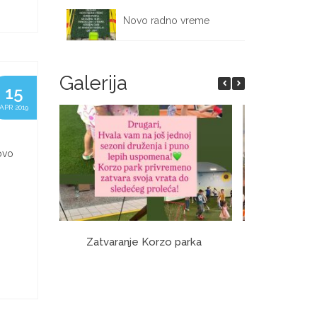
Novo radno vreme
September 17, 2025
Galerija
15
APR 2019
ovo
Zatvaranje Korzo parka
O