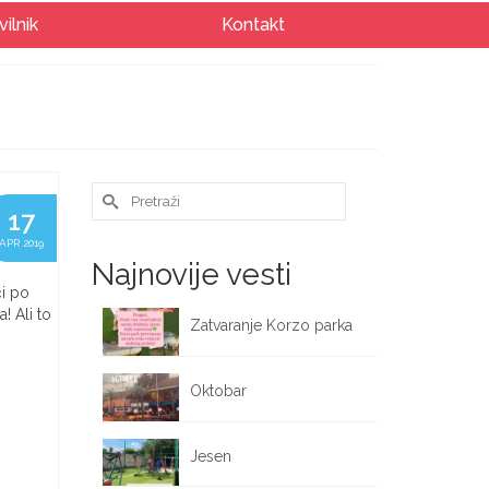
vilnik
Kontakt
Search
17
for:
APR 2019
Najnovije vesti
ći po
! Ali to
Zatvaranje Korzo parka
October 12, 2025
Oktobar
October 1, 2025
Jesen
September 25, 2025