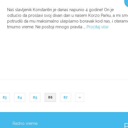
Naš slavljenik Konstantin je danas napunio 4 godine! On je
odlučio da proslavi svoj divan dan u našem Korzo Parku, a mi sm
potrudili da mu maksimalno ulepšamo boravak kod nas, i oteram
tmurno vreme. Ne postoji mnogo pravila …
Pročitaj više
83
84
85
86
87
»
Radno vreme:
P