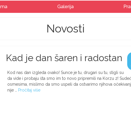
ama
Galerija
Pra
Novosti
Kad je dan šaren i radostan
Kod nas dan izgleda ovako! Sunce je tu, drugari su tu, stigli su
da vide i probaju šta smo im to novo pripremili na Korzu 2! Sude
osmesima, mislimo da smo uspeli da ostvarimo njihova očekivanja
nije …
Pročitaj više