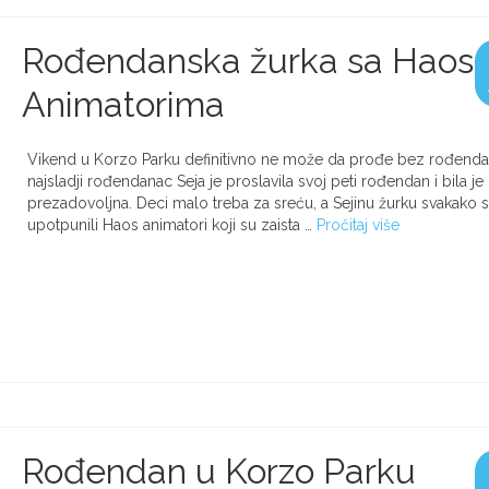
Rođendanska žurka sa Haos
Animatorima
Vikend u Korzo Parku definitivno ne može da prođe bez rođenda
najsladji rođendanac Seja je proslavila svoj peti rođendan i bila je
prezadovoljna. Deci malo treba za sreću, a Sejinu žurku svakako 
upotpunili Haos animatori koji su zaista …
Pročitaj više
Rođendan u Korzo Parku