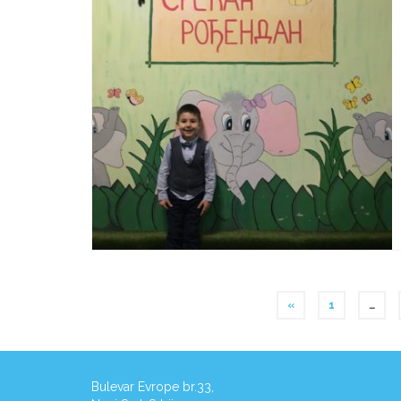
«
1
…
Bulevar Evrope br.33,