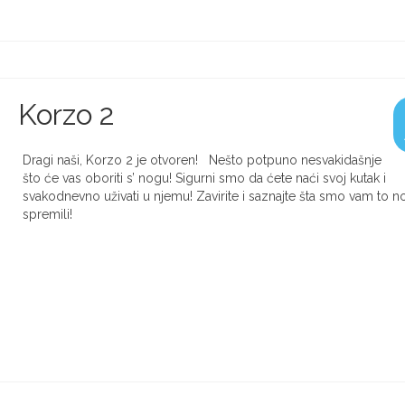
Korzo 2
Dragi naši, Korzo 2 je otvoren! Nešto potpuno nesvakidašnje
što će vas oboriti s’ nogu! Sigurni smo da ćete naći svoj kutak i
svakodnevno uživati u njemu! Zavirite i saznajte šta smo vam to n
spremili!