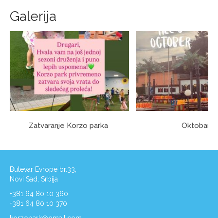
Galerija
Zatvaranje Korzo parka
Oktobar
Bulevar Evrope br.33,
Novi Sad, Srbija
+381 64 80 10 360
+381 64 80 10 370
korzopark@gmail.com