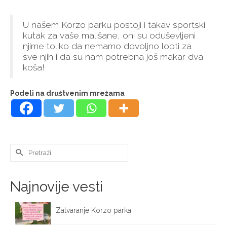
U našem Korzo parku postoji i takav sportski
kutak za vaše mališane, oni su oduševljeni
njime toliko da nemamo dovoljno lopti za
sve njih i da su nam potrebna još makar dva
koša!
Podeli na društvenim mrežama
Search
for:
Najnovije vesti
Zatvaranje Korzo parka
October 12, 2025