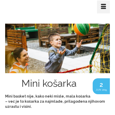
Mini košarka
2
JUN 2019
Mini basket nije, kako neki misle, mala košarka
– već je to košarka za najmlađe, prilagođena njihovom
uzrastu i visini.