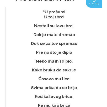
AUG 2019
“U prašumi
U toj zbrci
Nestali su lavu brci.
Dok je malo dremao
Dok se za lov spremao
Pre no što je đipio
Neko mu ih zdipio.
Kako bruku da sakrije
Ćosavo mu lice
Svima priča da se brije
Kod šašavog brice.
Pa mu kao brica