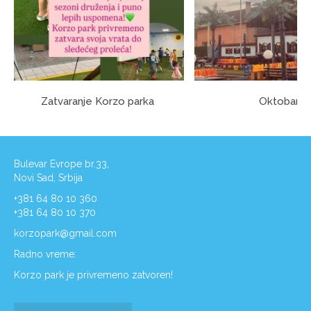
Zatvaranje Korzo parka
Oktobar
Bulevar Evrope br.33,
Novi Sad, Srbija
+381 64 80 10 360
+381 64 80 10 370
korzopark@gmail.com
Radno vreme:
Korzo park je privremeno zatvoren!