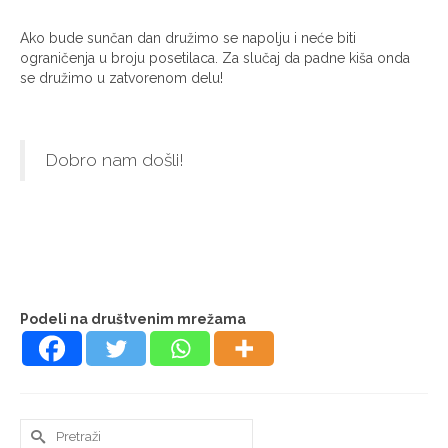
Ako bude sunčan dan družimo se napolju i neće biti
ograničenja u broju posetilaca. Za slučaj da padne kiša onda
se družimo u zatvorenom delu!
Dobro nam došli!
Podeli na društvenim mrežama
Search