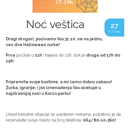
Noć veštica
27
OCT 2020
Dragi drugari, pozivamo Vas 31.10. ne na jednu,
već dve Halloween žurke!
Prva
počinje u
11h
i trajaće do 13h, dok je
druga
od 17h do
19h
!
Pripremite svoje kostime, a mi ćemo dobru zabavu!
Žurka, igrarije, i još iznenađenja Vas očekuje u
najstrašnijoj noći u Korzo parku!
Usled trenutne situacije sa uvedenim merama, potrebno je da
rezervišete svoje mesto na broj telefona:
064/80-10-360!