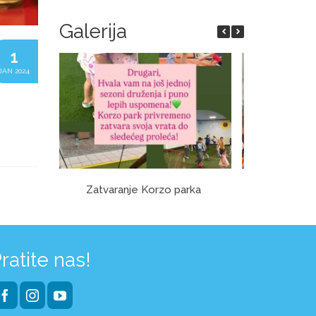
Galerija
1
JAN 2024
Zatvaranje Korzo parka
O
ratite nas!