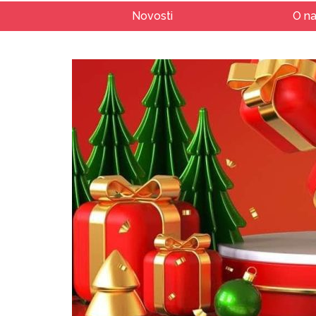
Novosti
O n