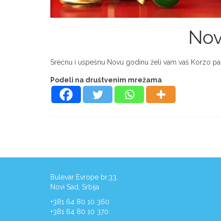
Nov
Srećnu i uspešnu Novu godinu želi vam vaš Korzo pa
Podeli na društvenim mrežama
Bulevar Evrope br.33,
Novi Sad, Srbija
+381 64 80 10 360
+381 64 80 10 370