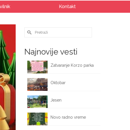
vilnik
Kontakt
Search
for:
Najnovije vesti
Zatvaranje Korzo parka
October 12, 2025
Oktobar
October 1, 2025
Jesen
September 25, 2025
Novo radno vreme
September 17, 2025