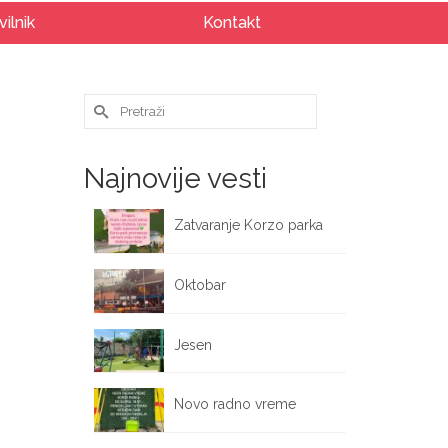
vilnik
Kontakt
Search
for:
Najnovije vesti
Zatvaranje Korzo parka
October 12, 2025
Oktobar
October 1, 2025
Jesen
September 25, 2025
Novo radno vreme
September 17, 2025