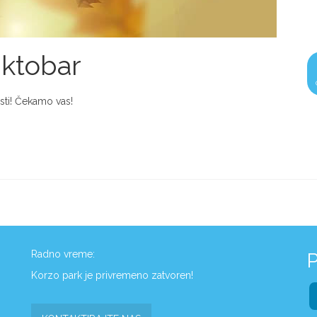
ktobar
ti! Čekamo vas!
Radno vreme:
P
Korzo park je privremeno zatvoren!