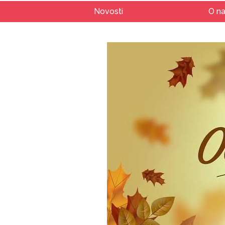
Novosti
O n