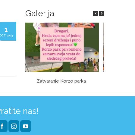
Galerija
1
OCT 2023
Zatvaranje Korzo parka
O
ratite nas!