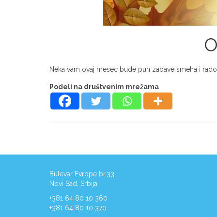
O
Neka vam ovaj mesec bude pun zabave smeha i rados
Podeli na društvenim mrežama
Bulevar Evrope br.33,
Novi Sad, Srbija
+381 64 80 10 360
+381 64 80 10 370