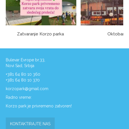
Zatvaranje Korzo parka
Oktobar
Bulevar Evrope br.33,
Novi Sad, Srbija
+381 64 80 10 360
+381 64 80 10 370
korzopark@gmail.com
Radno vreme:
Korzo park je privremeno zatvoren!
KONTAKTIRAJTE NAS