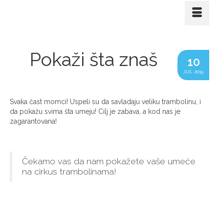
Pokaži šta znaš
10
JUL 2019
Svaka čast momci! Uspeli su da savladaju veliku trambolinu, i
da pokažu svima šta umeju! Cilj je zabava, a kod nas je
zagarantovana!
Čekamo vas da nam pokažete vaše umeće
na cirkus trambolinama!