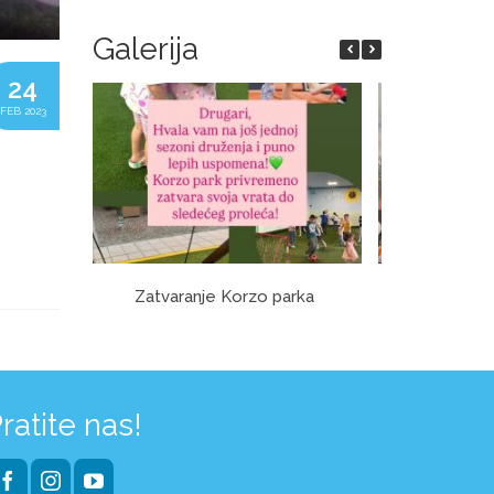
Galerija
24
FEB 2023
Zatvaranje Korzo parka
O
ratite nas!