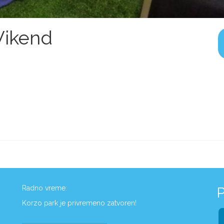
Vikend
Radno vreme:
P
Korzo park je privremeno zatvoren!