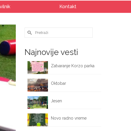
vilnik
Kontakt
Search
for:
Najnovije vesti
Zatvaranje Korzo parka
October 12, 2025
Oktobar
October 1, 2025
Jesen
September 25, 2025
Novo radno vreme
September 17, 2025