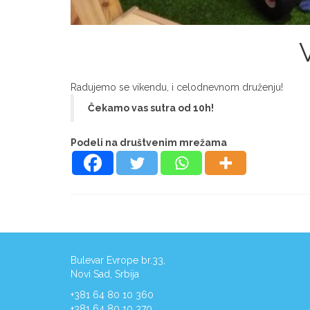
Radujemo se vikendu, i celodnevnom druženju!
Čekamo vas sutra od 10h!
Podeli na društvenim mrežama
Bulevar Evrope br.33,
Novi Sad, Srbija
+381 64 80 10 360
+381 64 80 10 370