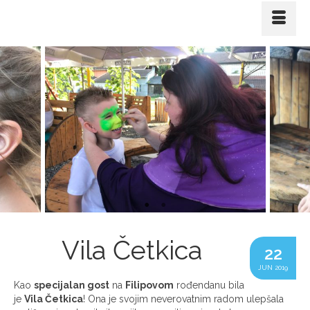
Vila Četkica
22
JUN 2019
Kao
specijalan gost
na
Filipovom
rođendanu bila
je
Vila Četkica
! Ona je svojim neverovatnim radom ulepšala