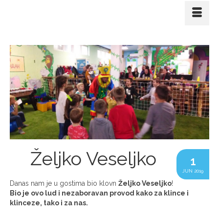
Željko Veseljko
1
JUN 2019
Danas nam je u gostima bio klovn
Željko Veseljko
!
Bio je ovo lud i nezaboravan provod kako za klince i
klinceze, tako i za nas.